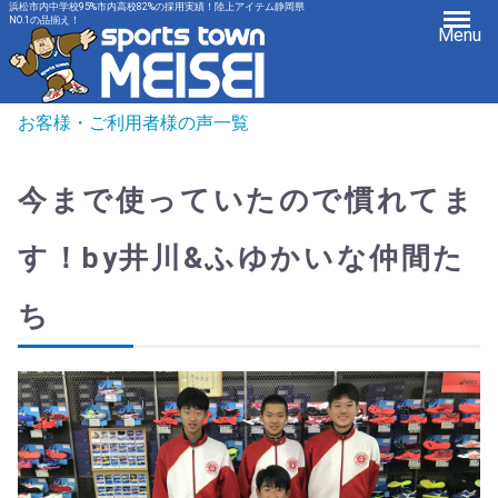
浜松市内中学校95%市内高校82%の採用実績！陸上アイテム静岡県
NO.1の品揃え！
Menu
お客様・ご利用者様の声一覧
今まで使っていたので慣れてま
す！by井川&ふゆかいな仲間た
ち