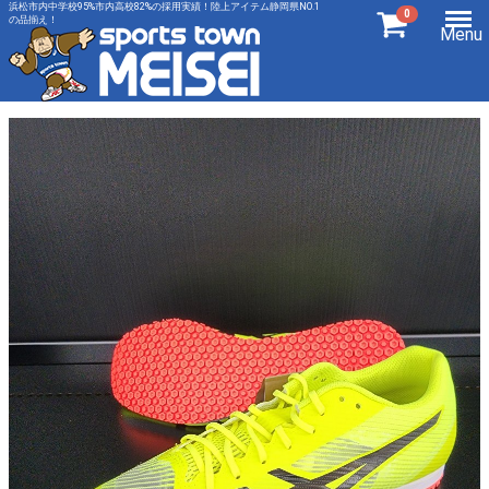
浜松市内中学校95%市内高校82%の採用実績！陸上アイテム静岡県NO.1
0
の品揃え！
Menu